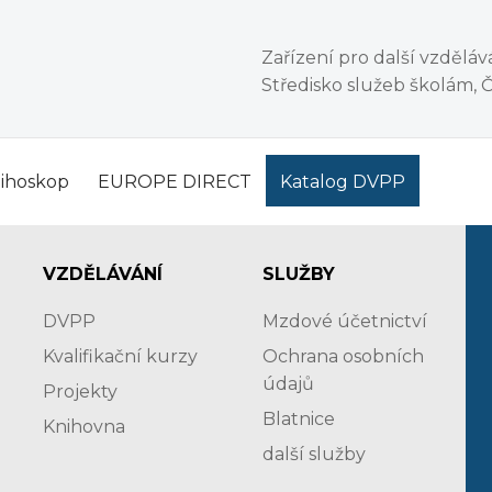
Zařízení pro další vzdělá
Středisko služeb školám, 
Jihoskop
EUROPE DIRECT
Katalog DVPP
VZDĚLÁVÁNÍ
SLUŽBY
DVPP
Mzdové účetnictví
Kvalifikační kurzy
Ochrana osobních
údajů
Projekty
Blatnice
Knihovna
další služby