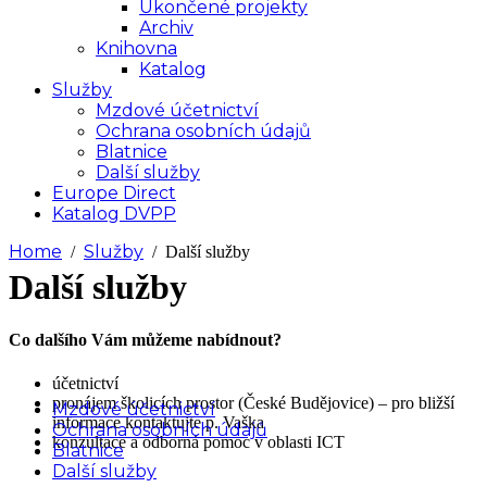
Ukončené projekty
Archiv
Knihovna
Katalog
Služby
Mzdové účetnictví
Ochrana osobních údajů
Blatnice
Další služby
Europe Direct
Katalog DVPP
Home
Služby
Další služby
Další služby
Co dalšího Vám můžeme nabídnout?
účetnictví
pronájem školicích prostor (České Budějovice) – pro bližší
Mzdové účetnictví
informace kontaktujte p. Vaška
Ochrana osobních údajů
konzultace a odborná pomoc v oblasti ICT
Blatnice
Další služby