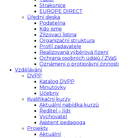
Strakonice
EUROPE DIRECT
Úřední deska
Podatelna
Kdo jsme
Zřizovací listina
Organizační struktura
Profil zadavatele
Realizovaná výběrová řízení
Ochrana osobních údajů / ZVaS
Oznámení o protiprávní činnosti
Vzdělávání
DVPP
Katalog DVPP
Minutovky
Učebny
Kvalifikační kurzy
Aktuální nabídka kurzů
Ředitel – lídr
Vychovatel
Asistent pedagoga
Projekty
Aktuální